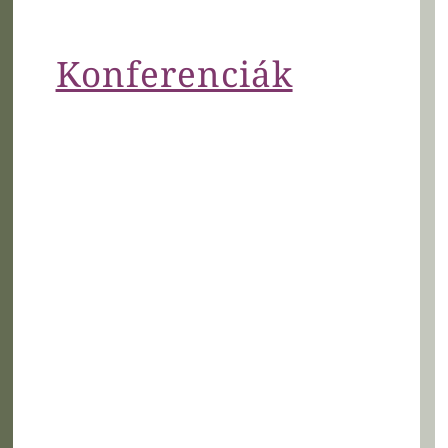
Konferenciák
A hasznos előadások mellett a
kiállítóinknál szakmai tanácsadás folyt,
valamint be lehett szerezni a baba
születéséhez szükséges kellékeket.