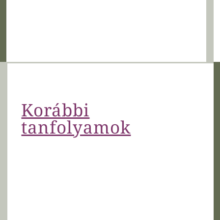
Korábbi
tanfolyamok
Vidáman töltöttük a tanfolyami
alkalmakat, mert sikerült egy nagyon