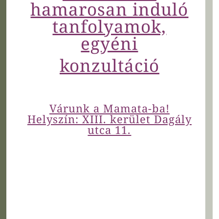
hamarosan induló
tanfolyamok,
egyéni
konzultáció
Várunk a Mamata-ba!
Helyszín: XIII. kerület Dagály
utca 11.
Jelentkezz privát tanfolyamunkra, hogy
alaposan felkészüljetek, ne csak a