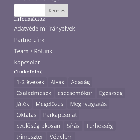
Információk
Adatvédelmi irányelvek
Partnereink
Team / Rólunk
Kapcsolat
Címkefelhő
1-2 évesek
Alvás
Apaság
Családmesék
csecsemőkor
Egészség
Játék
Megelőzés
Megnyugtatás
Oktatás
Párkapcsolat
Szülőség okosan
Sírás
Terhesség
trimeszter
Védelem