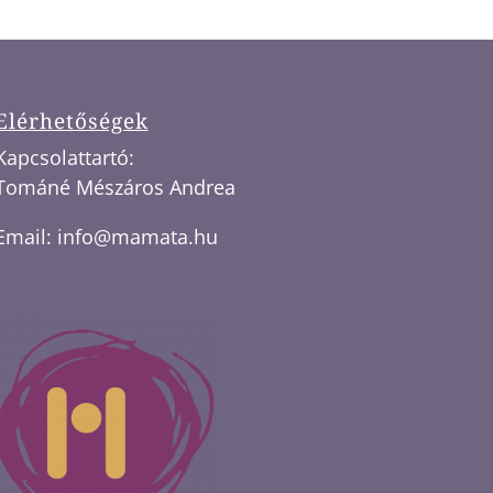
Elérhetőségek
Kapcsolattartó:
Tománé Mészáros Andrea
Email:
info@mamata.hu