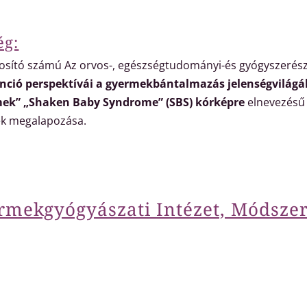
ég:
nosító számú Az orvos-, egészségtudományi-és gyógyszeré
nció perspektívái a gyermekbántalmazás jelenségvilágá
rmek” „Shaken Baby Syndrome” (SBS) kórképre
elnevezésű
nek megalapozása.
mekgyógyászati Intézet, Módszer