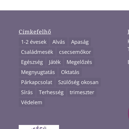
Címkefelhő
1-2 évesek
Alvás
Apaság
Családmesék
csecsemőkor
Egészség
Játék
Megelőzés
Megnyugtatás
Oktatás
Párkapcsolat
Szülőség okosan
Sírás
Terhesség
trimeszter
Védelem