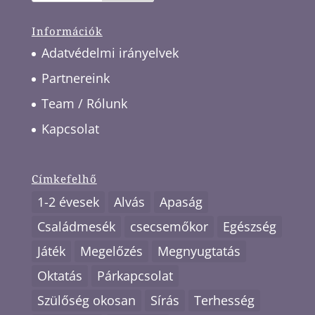
Információk
Adatvédelmi irányelvek
Partnereink
Team / Rólunk
Kapcsolat
Címkefelhő
1-2 évesek
Alvás
Apaság
Családmesék
csecsemőkor
Egészség
Játék
Megelőzés
Megnyugtatás
Oktatás
Párkapcsolat
Szülőség okosan
Sírás
Terhesség