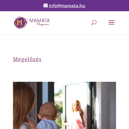
info@mamata.hu
Megelőzés