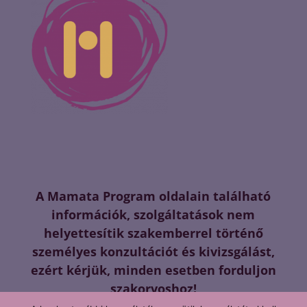
A Mamata Program oldalain található
információk, szolgáltatások nem
helyettesítik szakemberrel történő
személyes konzultációt és kivizsgálást,
ezért kérjük, minden esetben forduljon
szakorvoshoz!
Mamata.hu - Minden jog fenntartva! *