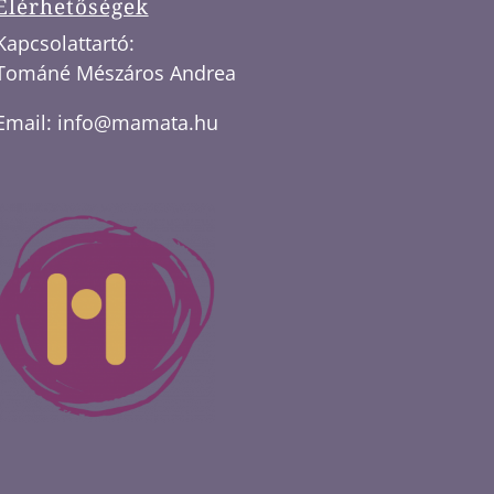
Elérhetőségek
Kapcsolattartó:
Tománé Mészáros Andrea
Email:
info@mamata.hu