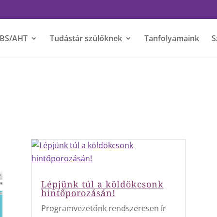
BS/AHT
Tudástár szülőknek
Tanfolyamaink
S
Lépjünk túl a köldökcsonk
hintőporozásán!
Programvezetőnk rendszeresen ír