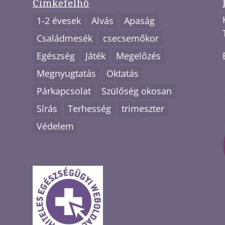
Címkefelhő
1-2 évesek
Alvás
Apaság
Családmesék
csecsemőkor
Egészség
Játék
Megelőzés
Megnyugtatás
Oktatás
Párkapcsolat
Szülőség okosan
Sírás
Terhesség
trimeszter
Védelem