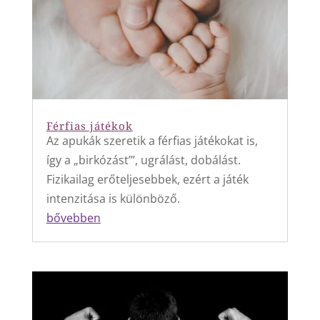
Férfias játékok
Az apukák szeretik a férfias játékokat is,
így a „birkózást’”, ugrálást, dobálást.
Fizikailag erőteljesebbek, ezért a játék
intenzitása is különböző.
bővebben