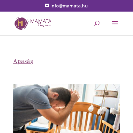
info@mamata.hu
Apaság