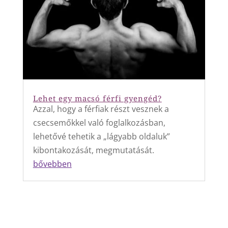
Lehet egy macsó férfi gyengéd?
Azzal, hogy a férfiak részt vesznek a
csecsemőkkel való foglalkozásban,
lehetővé tehetik a „lágyabb oldaluk”
kibontakozását, megmutatását.
bővebben