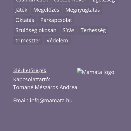
Játék
Megelőzés
Megnyugtatás
Oktatás
Párkapcsolat
Szülőség okosan
Sírás
Terhesség
trimeszter
Védelem
Elérhetőségek
Kapcsolattartó:
Tománé Mészáros Andrea
Email:
info@mamata.hu