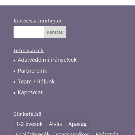
Keresés a honlapon
Információk
Adatvédelmi irányelvek
Partnereink
Team / Rólunk
Kapcsolat
Címkefelhő
1-2 évesek
Alvás
Apaság
Családmesék
csecsemőkor
Egészség