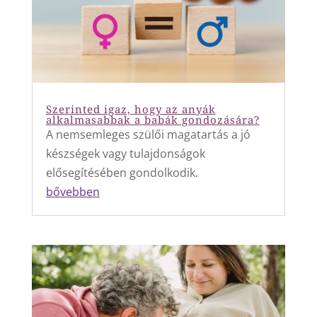
Szerinted igaz, hogy az anyák
alkalmasabbak a babák gondozására?
A nemsemleges szülői magatartás a jó
készségek vagy tulajdonságok
elősegítésében gondolkodik.
bővebben