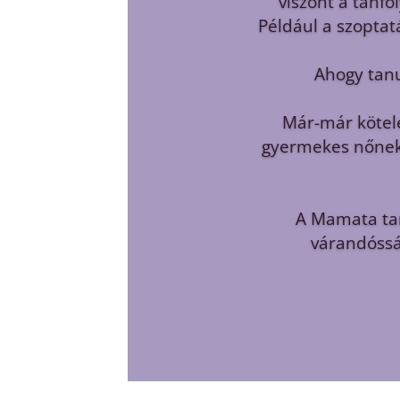
Ezeket úgy írom, h
Egy játékot viss
milyen pelenkána
Tudtuk, hogy menny
Ezek az i
Összességében sz
helyzetben t
A körülmények n