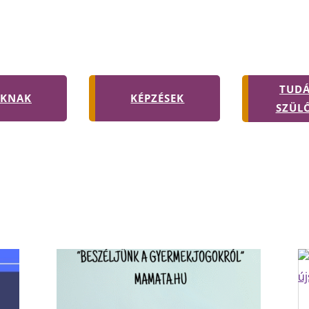
TUD
ÁKNAK
KÉPZÉSEK
SZÜL