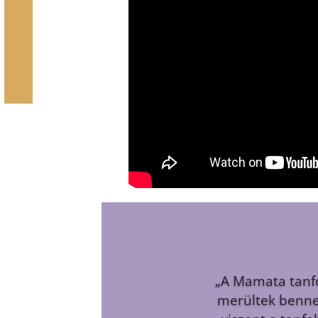
“Először is csúcs
hatalmas biztonsá