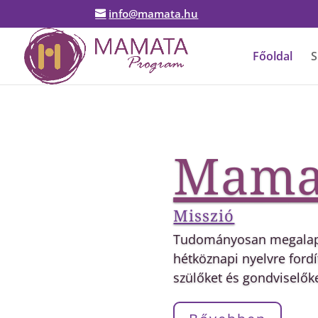
info@mamata.hu
Főoldal
S
Mama
Vízió
Mély meggyőződésünk, 
megelőzhető.