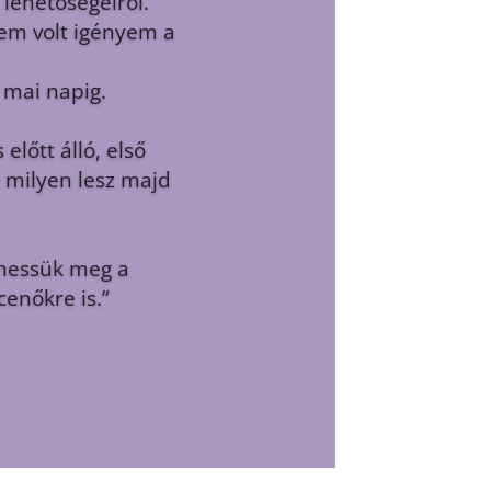
l tudtunk használni
unk (tudunk, hogy
 hason vagy háton
írok kinyomtatva és
darabokra
lan és ismeretlen
köszönhetünk.
mentőek voltak.”