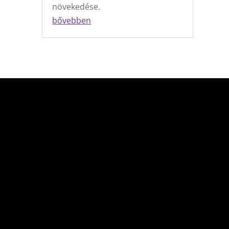
növekedése.
bővebben