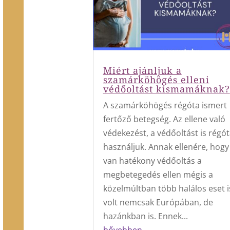
Miért ajánljuk a
szamárköhögés elleni
védőoltást kismamáknak?
A szamárköhögés régóta ismert
fertőző betegség. Az ellene való
védekezést, a védőoltást is régó
használjuk. Annak ellenére, hogy
van hatékony védőoltás a
megbetegedés ellen mégis a
közelmúltban több halálos eset i
volt nemcsak Európában, de
hazánkban is. Ennek...
bővebben