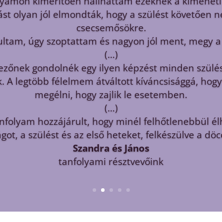
ami veletek érkezik.
ogy Erik itt van velünk, és tényleg sok mindent fe
már az első napokban is.
zaküldtünk (mert felesleges), sikeresen pelenkázt
k milyen előnye van!) vagy döntöttünk arról, hogy
altassuk.
it és hogyan legyen cicin, mert itt vannak a pap
felragasztva a falra.
nfók nekünk elegek voltak ahhoz, hogy ne essünk 
idegességünkben.
ámunkra nagy megnyugvás, hogy ebben a bizonyta
udunk támaszkodni valami tudásra, amit nektek 
agyon jók voltak, a hely tetszett. A pogácsák élet
Ági és Sanyi
tanfolyami résztvevőink