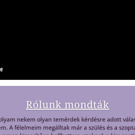
Rólunk mondták
szuperek vagytok mindannyian, nagyon jól érezte
got adott az a mindenre kiterjedő tudás, szakérte