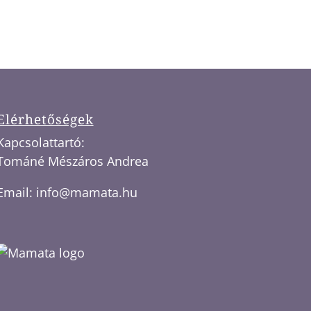
Elérhetőségek
Kapcsolattartó:
Tománé Mészáros Andrea
Email:
info@mamata.hu