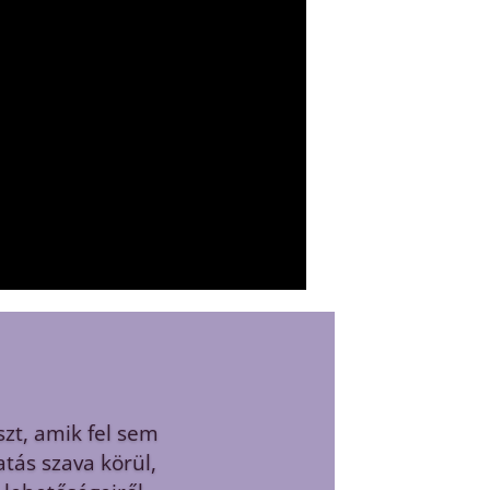
m magam veletek és
lem és tapasztalat