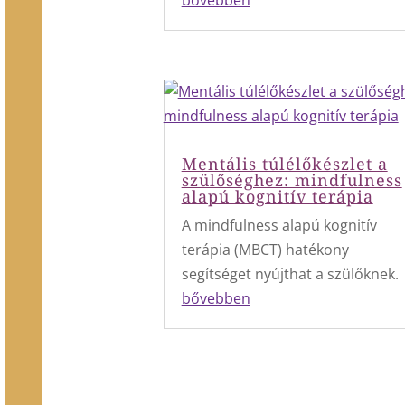
Mentális túlélőkészlet a
szülőséghez: mindfulness
alapú kognitív terápia
A mindfulness alapú kognitív
terápia (MBCT) hatékony
segítséget nyújthat a szülőknek.
bővebben