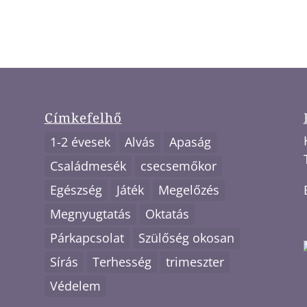
Címkefelhő
1-2 évesek
Alvás
Apaság
Családmesék
csecsemőkor
Egészség
Játék
Megelőzés
Megnyugtatás
Oktatás
Párkapcsolat
Szülőség okosan
Sírás
Terhesség
trimeszter
Védelem