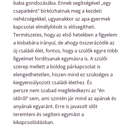
baba gondozásába. Ennek segítségével „egy
csapatként” birkózhatnak meg a kezdeti
nehézségekkel, ugyanakkor az apa-gyermek
kapcsolat elmélyítését is elősegítheti.
Természetes, hogy az első hetekben a figyelem
a kisbabára irányul, de ahogy összerázódik az
új családi élet, fontos, hogy a szülők egyre több
figyelmet fordítsanak egymásra is. A szülői
szerep mellett a
boldog párkapcsolat is
elengedhetetlen
, hiszen mind ez szükséges a
kiegyensúlyozott családi élethez. És
persze
nem szabad megfeledkezni az “én
időről”
sem, ami szintén jár mind az apának és
anyának egyaránt. Erre is javasolt időt
teremteni és segíteni egymást a
kikapcsolódásban.