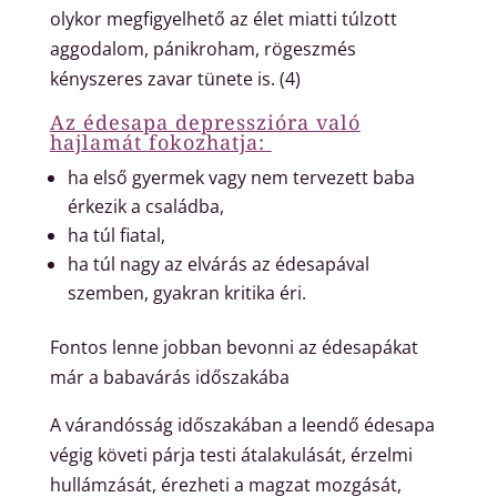
olykor megfigyelhető az élet miatti túlzott
aggodalom, pánikroham, rögeszmés
kényszeres zavar tünete is.
(4)
Az édesapa depresszióra való
hajlamát fokozhatja:
ha első gyermek vagy nem tervezett baba
érkezik a családba,
ha túl fiatal,
ha túl nagy az elvárás az édesapával
szemben, gyakran kritika éri.
Fontos lenne jobban bevonni az édesapákat
már a babavárás időszakába
A várandósság időszakában a leendő édesapa
végig követi párja testi átalakulását, érzelmi
hullámzását, érezheti a magzat mozgását,