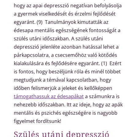
hogy az apai depresszió negatívan befolyásolja
a gyermek viselkedését és érzelmi fejlődését
egyaránt. (9)
Tanulmányok kimutatták
az
édesapa mentális egészségének fontosságát a
szülés utáni időszakban. A szülés utáni
depresszió jelenléte azonban hatással lehet a
párkapcsolatra, a csecsemőhöz való kötődés
kialakulására és fejlődésére egyaránt.
(1)
Ezért
is fontos, hogy beszéljünk róla és minél többet
megtudjunk a témával kapcsolatban, hogy
időben felismerjük a jeleket és kellőképpen
támogathassuk az édesapákat
a számunkra is
nehezebb időszakban. Itt az ideje, hogy az apák
mentális és pszichés egészségére is nagyobb
figyelmet fordítsunk!
Szülés utáni depresszió