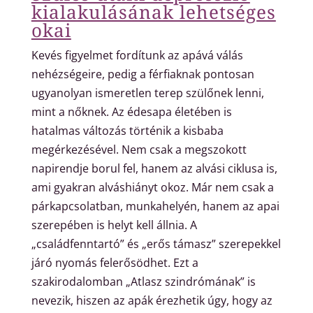
kialakulásának lehetséges
okai
Kevés figyelmet fordítunk az apává válás
nehézségeire, pedig a férfiaknak pontosan
ugyanolyan ismeretlen terep szülőnek lenni,
mint a nőknek. Az édesapa életében is
hatalmas változás történik a kisbaba
megérkezésével. Nem csak a megszokott
napirendje borul fel, hanem az alvási ciklusa is,
ami gyakran alváshiányt okoz. Már nem csak a
párkapcsolatban, munkahelyén, hanem az apai
szerepében is helyt kell állnia. A
„családfenntartó” és „erős támasz” szerepekkel
járó nyomás felerősödhet.
Ezt a
szakirodalomban „Atlasz szindrómának” is
nevezik, hiszen az apák érezhetik úgy, hogy az