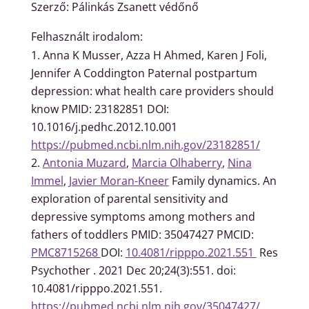
Szerző: Pálinkás Zsanett védőnő
Felhasznált irodalom:
Anna K Musser, Azza H Ahmed, Karen J Foli,
Jennifer A Coddington Paternal postpartum
depression: what health care providers should
know PMID: 23182851 DOI:
10.1016/j.pedhc.2012.10.001
https://pubmed.ncbi.nlm.nih.gov/23182851/
Antonia Muzard
,
Marcia Olhaberry
,
Nina
Immel
,
Javier Moran-Kneer
Family dynamics. An
exploration of parental sensitivity and
depressive symptoms among mothers and
fathers of toddlers PMID: 35047427 PMCID:
PMC8715268
DOI:
10.4081/ripppo.2021.551
Res
Psychother . 2021 Dec 20;24(3):551. doi:
10.4081/ripppo.2021.551.
https://pubmed.ncbi.nlm.nih.gov/35047427/