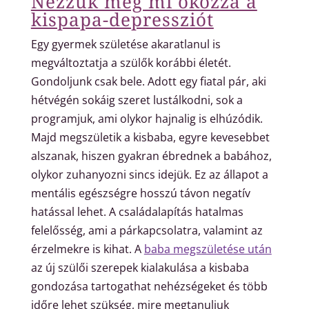
Nézzük meg mi okozza a
kispapa-depressziót
Egy gyermek születése akaratlanul is
megváltoztatja a szülők korábbi életét.
Gondoljunk csak bele. Adott egy fiatal pár, aki
hétvégén sokáig szeret lustálkodni, sok a
programjuk, ami olykor hajnalig is elhúzódik.
Majd megszületik a kisbaba, egyre kevesebbet
alszanak, hiszen gyakran ébrednek a babához,
olykor zuhanyozni sincs idejük. Ez az állapot a
mentális egészségre hosszú távon negatív
hatással lehet. A családalapítás hatalmas
felelősség, ami a párkapcsolatra, valamint az
érzelmekre is kihat. A
baba megszületése után
az új szülői szerepek kialakulása a kisbaba
gondozása tartogathat nehézségeket és több
időre lehet szükség, mire megtanuljuk