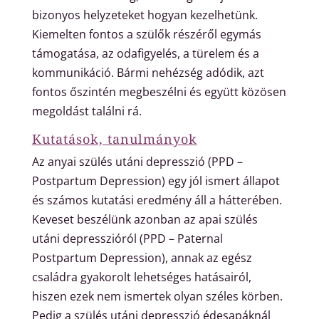
bizonyos helyzeteket hogyan kezelhetünk.
Kiemelten fontos a szülők részéről egymás
támogatása, az odafigyelés, a türelem és a
kommunikáció. Bármi nehézség adódik, azt
fontos őszintén megbeszélni és együtt közösen
megoldást találni rá.
Kutatások, tanulmányok
Az anyai szülés utáni depresszió
(PPD –
Postpartum Depression)
egy jól ismert állapot
és számos kutatási eredmény áll a hátterében.
Keveset beszélünk azonban az apai szülés
utáni depresszióról
(PPD – Paternal
Postpartum Depression)
, annak az egész
családra gyakorolt ​​lehetséges hatásairól,
hiszen ezek nem ismertek olyan széles körben.
Pedig a szülés utáni depresszió édesapáknál