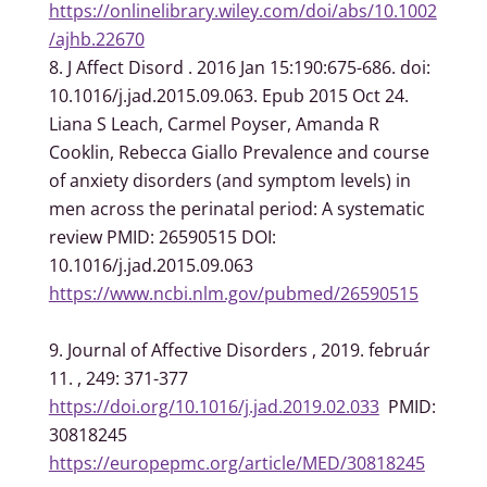
https://onlinelibrary.wiley.com/doi/abs/10.1002
/ajhb.22670
J Affect Disord . 2016 Jan 15:190:675-686. doi:
10.1016/j.jad.2015.09.063. Epub 2015 Oct 24.
Liana S Leach, Carmel Poyser, Amanda R
Cooklin, Rebecca Giallo Prevalence and course
of anxiety disorders (and symptom levels) in
men across the perinatal period: A systematic
review PMID: 26590515 DOI:
10.1016/j.jad.2015.09.063
https://www.ncbi.nlm.gov/pubmed/26590515
Journal of Affective Disorders , 2019. február
11. , 249: 371-377
https://doi.org/10.1016/j.jad.2019.02.033
PMID:
30818245
https://europepmc.org/article/MED/30818245