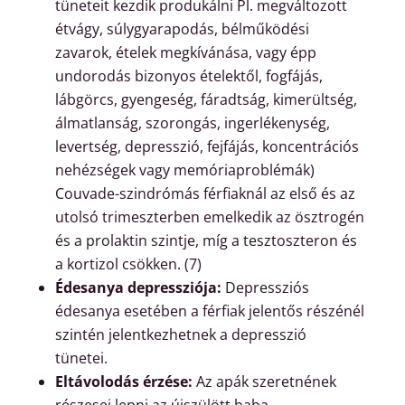
tüneteit kezdik produkálni Pl. megváltozott
étvágy, súlygyarapodás, bélműködési
zavarok, ételek megkívánása, vagy épp
undorodás bizonyos ételektől, fogfájás,
lábgörcs, gyengeség, fáradtság, kimerültség,
álmatlanság, szorongás, ingerlékenység,
levertség, depresszió, fejfájás, koncentrációs
nehézségek vagy memóriaproblémák)
Couvade-szindrómás férfiaknál az első és az
utolsó trimeszterben emelkedik az ösztrogén
és a prolaktin szintje, míg a tesztoszteron és
a kortizol csökken. (7)
Édesanya depressziója:
Depressziós
édesanya esetében a férfiak jelentős részénél
szintén jelentkezhetnek a depresszió
tünetei.
Eltávolodás érzése:
Az apák szeretnének
részesei lenni az újszülött baba