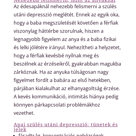
Az édesapáknál nehezebb felismerni a szülés
utáni depresszió meglétét. Ennek az egyik oka,
hogy a baba megszületését követően a férfiak
viszonylag háttérbe szorulnak, hiszen a
legnagyobb figyelem az anya és a baba fizikai
és lelki jólétére irányul. Nehezítheti a helyzetet,
hogy a férfiak kevésbé nyílnak meg és
beszélnek az érzéseikről, gyakrabban magukba
zárkóznak. Ha az anyuka túlságosan nagy
figyelmet fordít a babára az első hetekben,
párjában kialakulhat az elhanyagoltság érzése.
A kevés kommunikáció,
intimitás hiánya
pedig
könnyen párkapcsolati problémákhoz
vezethet.
Apai szülés utáni depresszió: tünetek és
jelek
fáradtság, koncentrációs nehézségek