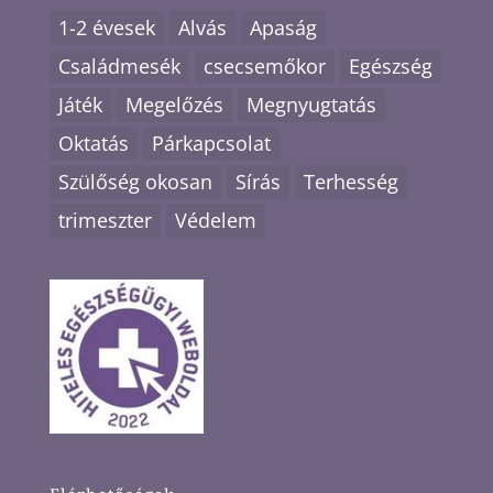
1-2 évesek
Alvás
Apaság
Családmesék
csecsemőkor
Egészség
Játék
Megelőzés
Megnyugtatás
Oktatás
Párkapcsolat
Szülőség okosan
Sírás
Terhesség
trimeszter
Védelem