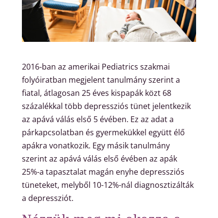
2016-ban az amerikai Pediatrics szakmai
folyóiratban megjelent tanulmány szerint a
fiatal, átlagosan 25 éves kispapák közt 68
százalékkal több depressziós tünet jelentkezik
az apává válás első 5 évében. Ez az adat a
párkapcsolatban és gyermekükkel együtt élő
apákra vonatkozik. Egy másik tanulmány
szerint az apává válás első évében az apák
25%-a tapasztalat magán enyhe depressziós
tüneteket, melyből 10-12%-nál diagnosztizálták
a depressziót.