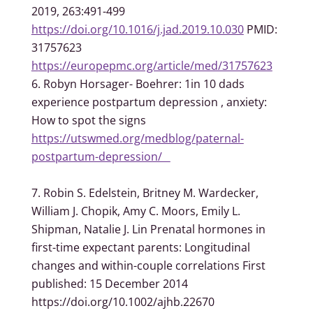
2019, 263:491-499
https://doi.org/10.1016/j.jad.2019.10.030
PMID:
31757623
h
ttps://europepmc.org/article/med/31757623
Robyn Horsager- Boehrer: 1in 10 dads
experience postpartum depression , anxiety:
How to spot the signs
https://utswmed.org/medblog/paternal-
postpartum-depression/
Robin S. Edelstein, Britney M. Wardecker,
William J. Chopik, Amy C. Moors, Emily L.
Shipman, Natalie J. Lin Prenatal hormones in
first-time expectant parents: Longitudinal
changes and within-couple correlations First
published: 15 December 2014
https://doi.org/10.1002/ajhb.22670