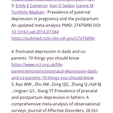
Emily E Cameron
Ivan D Sedov
,
Lianne M
Tomfohr-Madsen
:
Prevalence of paternal
depression in pregnancy and the postpartum:
An updated meta-analysis PMID: 27475890 DOI:
10.1016/j.jad.2016.07.044
https://pubmed.ncbi.nlm.nih.gov/27475890/
Postnatal depression in dads and co-
parents: 10 things you should know
https://www.nct.org.uk/life-
parent/emotions/postnatal-depression-dads-
and-co-parents-10-things-you-should-know
Rao WW
, Zhu XM
, Zong QQ
, Zhang Q
,Hall BJ
, Ungvari GS
, Xiang YT
Prevalence of prenatal
and postpartum depression in fathers: A
comprehensive meta-analysis of observational
surveys.
Journal of Affective Disorders, 28 Oct