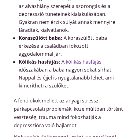
az alváshiány szerepét a szorongás és a
depresszió tüneteinek kialakulásában.
Gyakran nem érzik súlyát annak mennyire
fáradtak, kialvatlanok.
Koraszülött baba:
A koraszülött baba
érkezése a családban fokozott
aggodalommal jár.
Kólikás hasfájás:
A
kólikás hasfájás
időszakában a baba nagyon sokat sírhat.
Nappal és éjjel is nyugtalanabb lehet, ami
kimerítheti a szülőket.
A fenti okok mellett az anyagi stressz,
párkapcsolati problémák, közelmúltban történt
veszteség, trauma mind fokozhatják a
depresszióra való hajlamot.
Nehezebb felismerni, mint az anyáknál