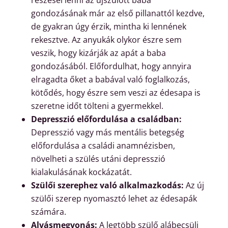
gondozásának már az első pillanattól kezdve,
de gyakran úgy érzik, mintha ki lennének
rekesztve. Az anyukák olykor észre sem
veszik, hogy kizárják az apát a baba
gondozásából. Előfordulhat, hogy annyira
elragadta őket a babával való foglalkozás,
kötődés
, hogy észre sem veszi az édesapa is
szeretne időt tölteni a gyermekkel.
Depresszió előfordulása a családban:
Depresszió vagy más mentális betegség
előfordulása a családi anamnézisben,
növelheti a szülés utáni depresszió
kialakulásának kockázatát.
Szülői szerephez való alkalmazkodás:
Az új
szülői szerep nyomasztó lehet az édesapák
számára.
Alvásmegvonás:
A legtöbb szülő alábecsüli