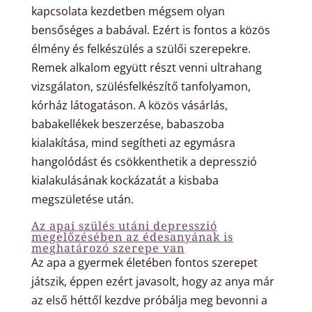
kapcsolata kezdetben mégsem olyan
bensőséges a babával. Ezért is fontos a közös
élmény és felkészülés a szülői szerepekre.
Remek alkalom együtt részt venni ultrahang
vizsgálaton, szülésfelkészítő tanfolyamon,
kórház látogatáson. A közös vásárlás,
babakellékek beszerzése, babaszoba
kialakítása, mind segítheti az egymásra
hangolódást és csökkenthetik a depresszió
kialakulásának kockázatát a kisbaba
megszületése után.
Az apai szülés utáni depresszió
megelőzésében az édesanyának is
meghatározó szerepe van
Az apa a gyermek életében fontos szerepet
játszik, éppen ezért javasolt, hogy az anya már
az első héttől kezdve próbálja meg bevonni a