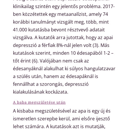
klinikailag szintén egy jelentős probléma.
2017-
ben közzétettek egy metaanalízist, amely 74
korábbi tanulmányt vizsgált meg, több, mint
41.000 kutatásba bevont résztvevő adatait
vizsgálva. A kutatók arra jutottak, hogy az apai
depresszió a férfiak 8%-nál jelen volt (3)
.
Más
kutatások szerint, m
inden 10 édesapából 1-2 –
tőt érint
(6)
. Valójában nem csak az
édesanyáknál
alakulhat ki
súlyos hangulatzavar
a szülés után, hanem az édesapáknál is
fennállhat a szorongás, depresszió
kialakulásának
kockázata.
A baba megszületése után
A kisbaba megszületésével az apa is egy új és
ismeretlen szerepbe kerül, ami elsőre ijesztő
lehet számára.
A kutatások azt is mutatják,