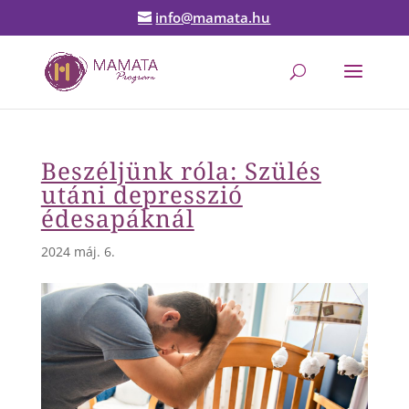
info@mamata.hu
Beszéljünk róla: Szülés
utáni depresszió
édesapáknál
2024 máj. 6.