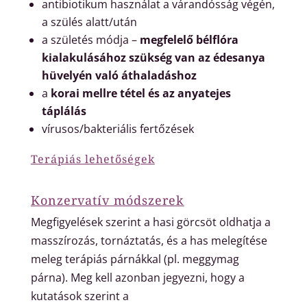
antibiotikum használat a várandósság végén,
a szülés alatt/után
a születés módja –
megfelelő bélflóra
kialakulásához szükség van az édesanya
hüvelyén való áthaladáshoz
a
korai mellre tétel és az anyatejes
táplálás
vírusos/bakteriális fertőzések
Terápiás lehetőségek
Konzervatív módszerek
Megfigyelések szerint a hasi görcsöt oldhatja a
masszírozás, tornáztatás, és a has melegítése
meleg terápiás párnákkal (pl. meggymag
párna). Meg kell azonban jegyezni, hogy a
kutatások szerint a