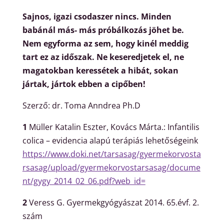
Sajnos, igazi csodaszer nincs. Minden
babánál más- más próbálkozás jöhet be.
Nem egyforma az sem, hogy kinél meddig
tart ez az időszak. Ne keseredjetek el, ne
magatokban keressétek a hibát, sokan
jártak, jártok ebben a cipőben!
Szerző: dr. Toma Anndrea Ph.D
1
Müller Katalin Eszter, Kovács Márta.: Infantilis
colica – evidencia alapú terápiás lehetőségeink
https://www.doki.net/tarsasag/gyermekorvosta
rsasag/upload/gyermekorvostarsasag/docume
nt/gygy_2014_02_06.pdf?web_id=
2
Veress G. Gyermekgyógyászat 2014. 65.évf. 2.
szám