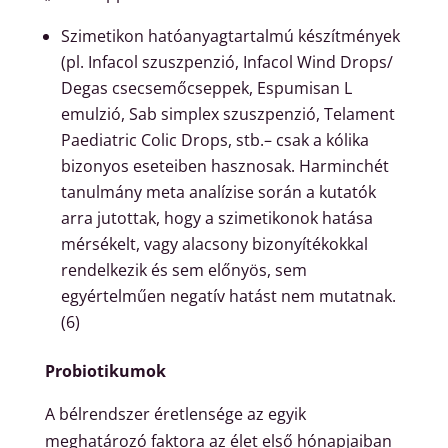
Szimetikon hatóanyagtartalmú készítmények
(pl. Infacol szuszpenzió, Infacol Wind Drops/
Degas csecsemőcseppek, Espumisan L
emulzió, Sab simplex szuszpenzió, Telament
Paediatric Colic Drops, stb.– csak a kólika
bizonyos eseteiben hasznosak. Harminchét
tanulmány meta analízise során a kutatók
arra jutottak, hogy a szimetikonok hatása
mérsékelt, vagy alacsony bizonyítékokkal
rendelkezik és sem előnyös, sem
egyértelműen negatív hatást nem mutatnak.
(6)
Probiotikumok
A bélrendszer éretlensége az egyik
meghatározó faktora az élet első hónapjaiban