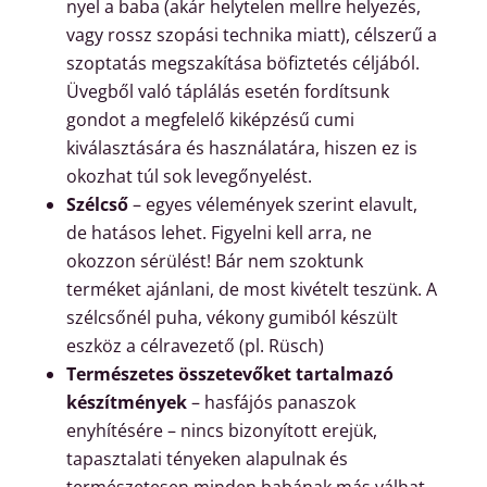
nyel a baba (akár helytelen mellre helyezés,
vagy rossz szopási technika miatt), célszerű a
szoptatás megszakítása böfiztetés céljából.
Üvegből való táplálás esetén fordítsunk
gondot a megfelelő kiképzésű cumi
kiválasztására és használatára, hiszen ez is
okozhat túl sok levegőnyelést.
Szélcső
– egyes vélemények szerint elavult,
de hatásos lehet. Figyelni kell arra, ne
okozzon sérülést! Bár nem szoktunk
terméket ajánlani, de most kivételt teszünk. A
szélcsőnél puha, vékony gumiból készült
eszköz a célravezető (pl. Rüsch)
Természetes összetevőket tartalmazó
készítmények
– hasfájós panaszok
enyhítésére – nincs bizonyított erejük,
tapasztalati tényeken alapulnak és