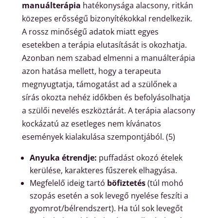
manuálterápia
hatékonysága alacsony, ritkán
közepes erősségű bizonyítékokkal rendelkezik.
A rossz minőségű adatok miatt egyes
esetekben a terápia elutasítását is okozhatja.
Azonban nem szabad elmenni a manuálterápia
azon hatása mellett, hogy a terapeuta
megnyugtatja, támogatást ad a szülőnek a
sírás okozta nehéz időkben és befolyásolhatja
a szülői nevelés eszköztárát. A terápia alacsony
kockázatú az esetleges nem kívánatos
események kialakulása szempontjából. (5)
Anyuka étrendje:
puffadást okozó ételek
kerülése, karakteres fűszerek elhagyása.
Megfelelő ideig tartó
böfiztetés
(túl mohó
szopás esetén a sok levegő nyelése feszíti a
gyomrot/bélrendszert). Ha túl sok levegőt