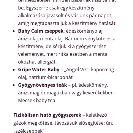
természetesen minden babának más válhat
be. Egyszerre csak egy készítmény
alkalmazása javasolt és várjunk pár napot,
amíg megtapasztaljuk a készítmény hatását.
Baby Calm cseppek
: édesköményolaj,
ánizsolaj, mentaolaj. Bár nem vényköteles a
készítmény, de kérjük ki a gyógyszerész
véleményét, mert ritka esetben a menta
okozhat allergiát.
Gripe Water Baby
– „Angol Víz”- kapormag
olaj, natrium-bicarbonát
Gyógynövényes teák
– pl. édeskömény,
ánizsmag önmagukban vagy keverékekben –
Mecsek baby tea
Fizikálisan ható gyógyszerek
– keletkező
gázok megkötése, távozásuk elősegítése: ún.
„szélcseppek”