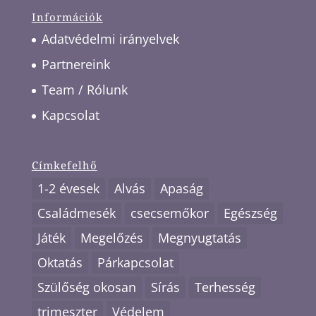
Információk
Adatvédelmi irányelvek
Partnereink
Team / Rólunk
Kapcsolat
Címkefelhő
1-2 évesek
Alvás
Apaság
Családmesék
csecsemőkor
Egészség
Játék
Megelőzés
Megnyugtatás
Oktatás
Párkapcsolat
Szülőség okosan
Sírás
Terhesség
trimeszter
Védelem