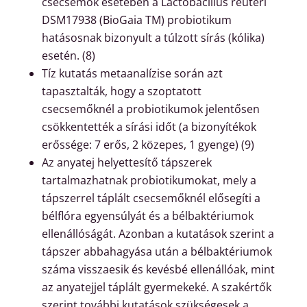
csecsemők esetében a Lactobacillus reuteri
DSM17938 (BioGaia TM) probiotikum
hatásosnak bizonyult a túlzott sírás (kólika)
esetén. (8)
Tíz kutatás metaanalízise során azt
tapasztalták, hogy a szoptatott
csecsemőknél a probiotikumok jelentősen
csökkentették a sírási időt (a bizonyítékok
erőssége: 7 erős, 2 közepes, 1 gyenge) (9)
Az anyatej helyettesítő tápszerek
tartalmazhatnak probiotikumokat, mely a
tápszerrel táplált csecsemőknél elősegíti a
bélflóra egyensúlyát és a bélbaktériumok
ellenállóságát. Azonban a kutatások szerint a
tápszer abbahagyása után a bélbaktériumok
száma visszaesik és kevésbé ellenállóak, mint
az anyatejjel táplált gyermekeké. A szakértők
szerint további kutatások szükségesek a