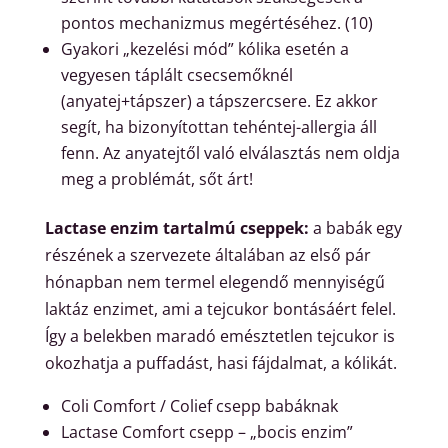
pontos mechanizmus megértéséhez. (10)
Gyakori „kezelési mód” kólika esetén a
vegyesen táplált csecsemőknél
(anyatej+tápszer) a tápszercsere. Ez akkor
segít, ha bizonyítottan tehéntej-allergia áll
fenn. Az anyatejtől való elválasztás nem oldja
meg a problémát, sőt árt!
Lactase enzim tartalmú cseppek:
a babák egy
részének a szervezete általában az első pár
hónapban nem termel elegendő mennyiségű
laktáz enzimet, ami a tejcukor bontásáért felel.
Így a belekben maradó emésztetlen tejcukor is
okozhatja a puffadást, hasi fájdalmat, a kólikát.
Coli Comfort / Colief csepp babáknak
Lactase Comfort csepp – „bocis enzim”