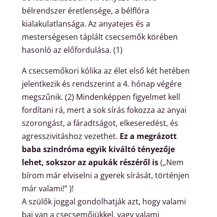
bélrendszer éretlensége, a bélflóra
kialakulatlansága. Az anyatejes és a
mesterségesen táplált csecsemők körében
hasonló az előfordulása. (1)
A csecsemőkori kólika az élet első két hetében
jelentkezik és rendszerint a 4. hónap végére
megszűnik. (2) Mindenképpen figyelmet kell
fordítani rá, mert a sok sírás fokozza az anyai
szorongást, a fáradtságot, elkeseredést, és
agresszivitáshoz vezethet.
Ez a megrázott
baba szindróma egyik kiváltó tényezője
lehet, sokszor az apukák részéről is
(„Nem
bírom már elviselni a gyerek sírását, történjen
már valami!” )!
A szülők joggal gondolhatják azt, hogy valami
baj van a csecsemőjükkel, vagy valami