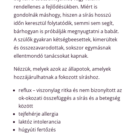
rendellenes a fejlődésükben. Miért is
gondolnák máshogy, hiszen a sírás hosszú
időn keresztül folytatódik, semmi sem segít,
bárhogyan is próbálják megnyugtatni a babát.
A szülők gyakran kétségbeesettek, kimerültek
és összezavarodottak, sokszor egymásnak
ellentmondó tanácsokat kapnak.
Nézzük, melyek azok az állapotok, amelyek
hozzájárulhatnak a fokozott síráshoz.
reflux – viszonylag ritka és nem bizonyított az
ok-okozati összefüggés a sírás és a betegség
között
tejfehérje allergia
laktóz intolerancia
húgyúti fertőzés