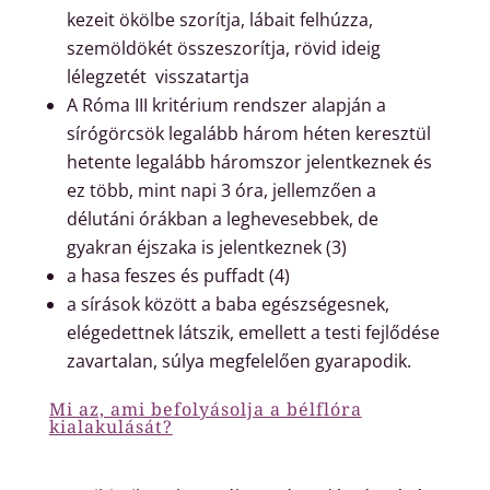
kezeit ökölbe szorítja, lábait felhúzza,
szemöldökét összeszorítja, rövid ideig
lélegzetét visszatartja
A Róma III kritérium rendszer alapján a
sírógörcsök legalább három héten keresztül
hetente legalább háromszor jelentkeznek és
ez több, mint napi 3 óra, jellemzően a
délutáni órákban a leghevesebbek, de
gyakran éjszaka is jelentkeznek (3)
a hasa feszes és puffadt (4)
a sírások között a baba egészségesnek,
elégedettnek látszik, emellett a testi fejlődése
zavartalan, súlya megfelelően gyarapodik.
Mi az, ami befolyásolja a bélflóra
kialakulását?