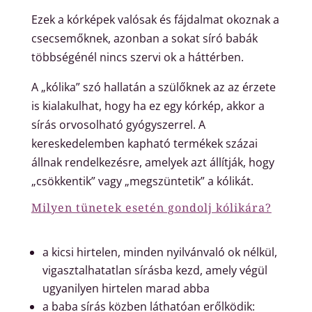
Ezek a kórképek valósak és fájdalmat okoznak a
csecsemőknek, azonban a sokat síró babák
többségénél nincs szervi ok a háttérben.
A „kólika” szó hallatán a szülőknek az az érzete
is kialakulhat, hogy ha ez egy kórkép, akkor a
sírás orvosolható gyógyszerrel. A
kereskedelemben kapható termékek százai
állnak rendelkezésre, amelyek azt állítják, hogy
„csökkentik” vagy „megszüntetik” a kólikát.
Milyen tünetek esetén gondolj kólikára?
a kicsi hirtelen, minden nyilvánvaló ok nélkül,
vigasztalhatatlan sírásba kezd, amely végül
ugyanilyen hirtelen marad abba
a baba sírás közben láthatóan erőlködik: