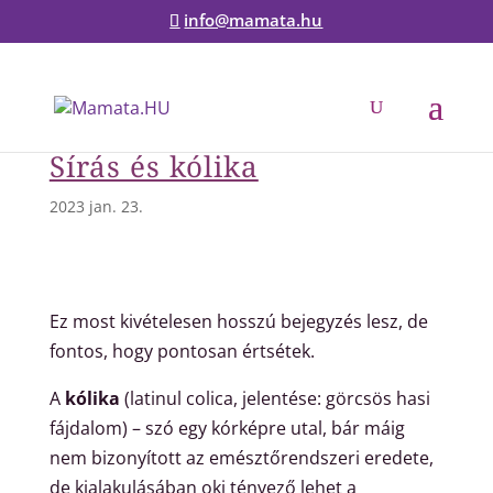
info@mamata.hu
Sírás és kólika
2023 jan. 23.
Ez most kivételesen hosszú bejegyzés lesz, de
fontos, hogy pontosan értsétek.
A
kólika
(latinul colica, jelentése: görcsös hasi
fájdalom) – szó egy kórképre utal, bár máig
nem bizonyított az emésztőrendszeri eredete,
de kialakulásában oki tényező lehet a