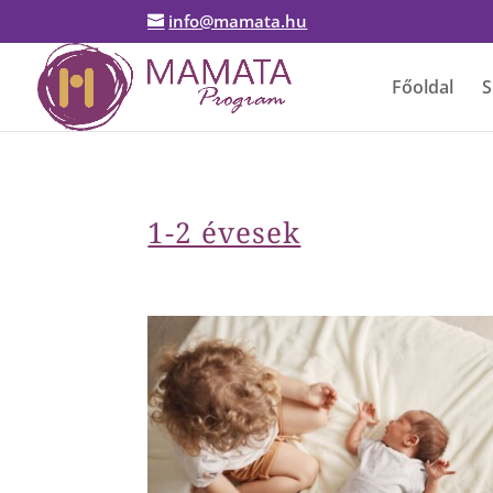
info@mamata.hu
Főoldal
S
1-2 évesek