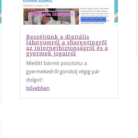
Beszéljünk a digitális
lábnyomról a sharentingről
az internetbiztonságról és a
gyermek jogairól
Mielőtt bármit posztolsz a
gyermekedről gondolj végig pár
dolgot!
bővebben