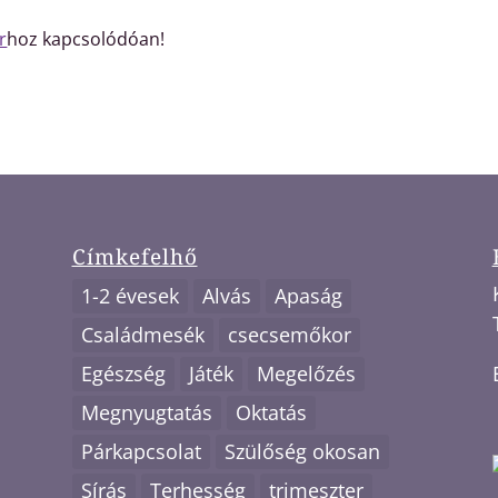
r
hoz kapcsolódóan!
Címkefelhő
1-2 évesek
Alvás
Apaság
Családmesék
csecsemőkor
Egészség
Játék
Megelőzés
Megnyugtatás
Oktatás
Párkapcsolat
Szülőség okosan
Sírás
Terhesség
trimeszter