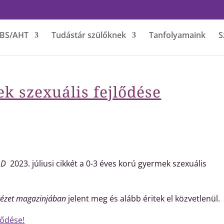
BS/AHT
Tudástár szülőknek
Tanfolyamaink
S
k szexuális fejlődése
h.D
2023. júliusi cikkét a 0-3 éves korú gyermek szexuális
tézet magazinjában
jelent meg és alább éritek el közvetlenül.
lődése!