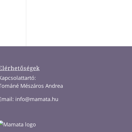
Elérhetőségek
Kapcsolattartó:
Tománé Mészáros Andrea
Email:
info@mamata.hu