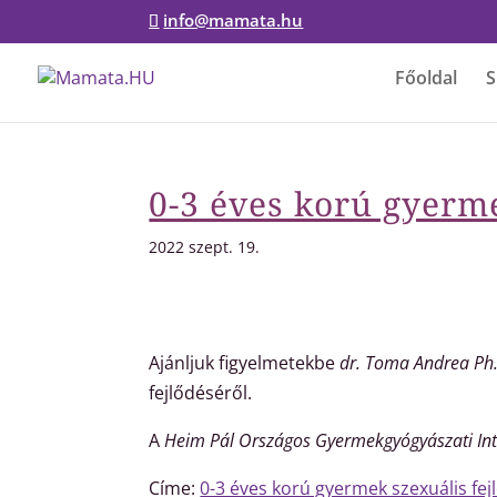
info@mamata.hu
Főoldal
S
0-3 éves korú gyerme
2022 szept. 19.
Ajánljuk figyelmetekbe
dr. Toma Andrea P
fejlődéséről.
A
Heim Pál Országos Gyermekgyógyászati In
Címe:
0-3 éves korú gyermek szexuális fej