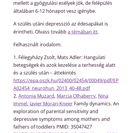
mellett a gyógyulási esélyek jók, de felépülés
általában 6-12 hónapot vesz igénybe.
A szülés utáni depresszió az édesapákat is
érintheti. Olvass tovább
a témában itt
.
Felhasznált irodalom:
Félegyházy Zsolt, Mats Adler: Hangulati
betegségek és azok kezelése a terhesség alatt
és a szülés után – áttekintés
https://epa.oszk.hu/02400/02454/00049/pdf/EP
A02454_neurohun_2013_40-48.pdf
Antonia Muzard
,
Marcia Olhaberry
,
Nina
Immel
,
Javier Moran-Kneer
Family dynamics. An
exploration of parental sensitivity and
depressive symptoms among mothers and
fathers of toddlers PMID: 35047427