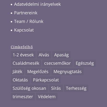
Adatvédelmi irányelvek
Partnereink
Team / Rólunk
Kapcsolat
Címkefelhő
1-2 évesek
Alvás
Apaság
Családmesék
csecsemőkor
Egészség
Játék
Megelőzés
Megnyugtatás
Oktatás
Párkapcsolat
Szülőség okosan
Sírás
Terhesség
trimeszter
Védelem