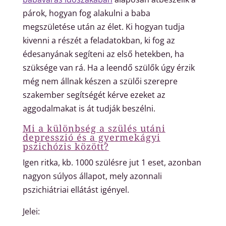
párok, hogyan fog alakulni a baba
megszületése után az élet. Ki hogyan tudja
kivenni a részét a feladatokban, ki fog az
édesanyának segíteni az első hetekben, ha
szüksége van rá. Ha a leendő szülők úgy érzik
még nem állnak készen a szülői szerepre
szakember segítségét kérve ezeket az
aggodalmakat is át tudják beszélni.
Mi a különbség a szülés utáni
depresszió és a gyermekágyi
pszichózis között?
Igen ritka, kb. 1000 szülésre jut 1 eset, azonban
nagyon súlyos állapot, mely azonnali
pszichiátriai ellátást igényel.
Jelei: