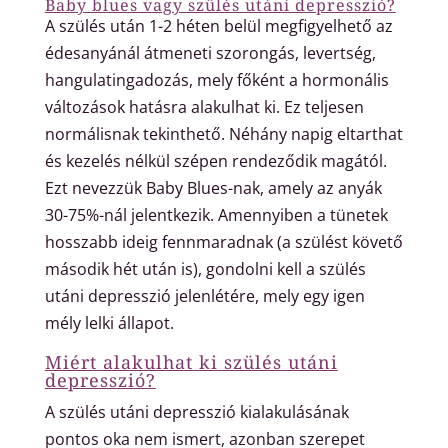
Baby blues vagy szülés utáni depresszió?
A szülés után 1-2 héten belül megfigyelhető az
édesanyánál átmeneti szorongás, levertség,
hangulatingadozás, mely főként a hormonális
változások hatásra alakulhat ki. Ez teljesen
normálisnak tekinthető. Néhány napig eltarthat
és kezelés nélkül szépen rendeződik magától.
Ezt nevezzük Baby Blues-nak, amely az anyák
30-75%-nál jelentkezik. Amennyiben a tünetek
hosszabb ideig fennmaradnak (a szülést követő
második hét után is), gondolni kell a szülés
utáni depresszió jelenlétére, mely egy igen
mély lelki állapot.
Miért alakulhat ki szülés utáni
depresszió?
A szülés utáni depresszió kialakulásának
pontos oka nem ismert, azonban szerepet