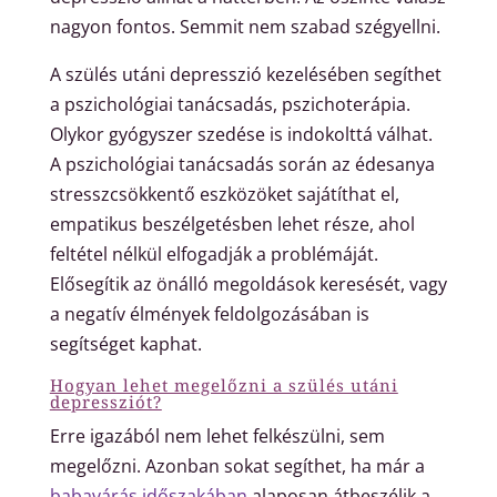
nagyon fontos. Semmit nem szabad szégyellni.
A szülés utáni depresszió kezelésében segíthet
a pszichológiai tanácsadás, pszichoterápia.
Olykor gyógyszer szedése is indokolttá válhat.
A pszichológiai tanácsadás során az édesanya
stresszcsökkentő eszközöket sajátíthat el,
empatikus beszélgetésben lehet része, ahol
feltétel nélkül elfogadják a problémáját.
Elősegítik az önálló megoldások keresését, vagy
a negatív élmények feldolgozásában is
segítséget kaphat.
Hogyan lehet megelőzni a szülés utáni
depressziót?
Erre igazából nem lehet felkészülni, sem
megelőzni. Azonban sokat segíthet, ha már a
babavárás időszakában
alaposan átbeszélik a