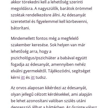
akkor törekedni kell a lehetőség szerinti
megoldásra. A nagyszülők, barátok örömmel
szoktak rendelkezésre állni. Az édesanyát
szeretettel és figyelemmel kell körbevenni,
bátorítani.
Mindemellett fontos még a megfelelő
szakember keresése. Sok helyen van már
lehetőség arra, hogy a
pszichológus/pszichiáter a babával együtt
fogadja az édesanyát, amennyiben nehéz
elválni gyermekétől. Tájékozódni, segítséget
kérni
itt
és
itt
tudsz.
Az orvos alaposan kikérdezi az édesanyát,
olyan jellegű célzott kérdésekkel, ami alapján
be lehet azonosítani valóban szülés utáni
depresszió állhat a háttérben. Az őszinte válasz