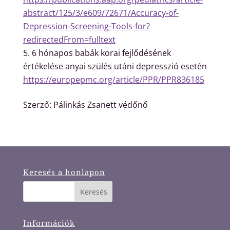
abstract/125/3/e609/72671/Accuracy-of-
Depression-Screening-Tools-for?
redirectedFrom=fulltext
6 hónapos babák korai fejlődésének
értékelése anyai szülés utáni depresszió esetén
https://europepmc.org/article/PPR/PPR836185
Szerző: Pálinkás Zsanett védőnő
Keresés a honlapon
Információk