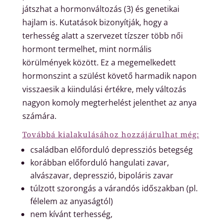
játszhat a hormonváltozás (3) és genetikai
hajlam is. Kutatások bizonyítják, hogy a
terhesség alatt a szervezet tízszer több női
hormont termelhet, mint normális
körülmények között. Ez a megemelkedett
hormonszint a szülést követő harmadik napon
visszaesik a kiindulási értékre, mely változás
nagyon komoly megterhelést jelenthet az anya
számára.
Továbbá kialakulásához hozzájárulhat még:
családban előforduló depressziós betegség
korábban előforduló hangulati zavar,
alvászavar, depresszió, bipoláris zavar
túlzott szorongás a várandós időszakban (pl.
félelem az anyaságtól)
nem kívánt terhesség,