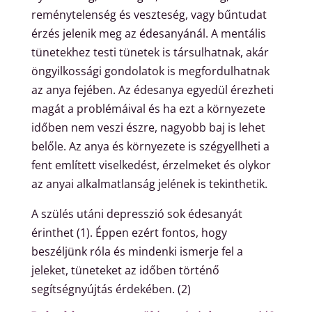
reménytelenség és veszteség, vagy bűntudat
érzés jelenik meg az édesanyánál. A mentális
tünetekhez testi tünetek is társulhatnak, akár
öngyilkossági gondolatok is megfordulhatnak
az anya fejében. Az édesanya egyedül érezheti
magát a problémáival és ha ezt a környezete
időben nem veszi észre, nagyobb baj is lehet
belőle. Az anya és környezete is szégyellheti a
fent említett viselkedést, érzelmeket és olykor
az anyai alkalmatlanság jelének is tekinthetik.
A szülés utáni depresszió sok édesanyát
érinthet (1). Éppen ezért fontos, hogy
beszéljünk róla és mindenki ismerje fel a
jeleket, tüneteket az időben történő
segítségnyújtás érdekében. (2)