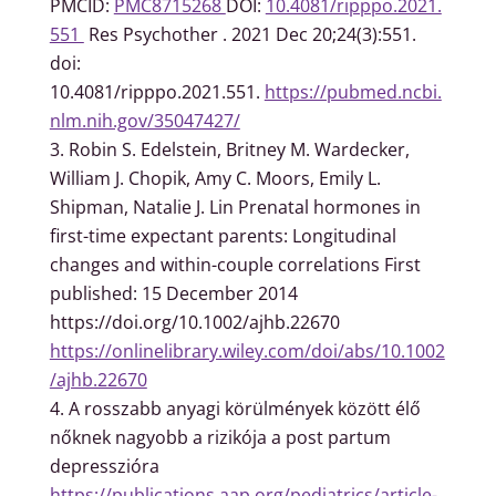
PMCID:
PMC8715268
DOI:
10.4081/ripppo.2021.
551
Res Psychother . 2021 Dec 20;24(3):551.
doi:
10.4081/ripppo.2021.551.
https://pubmed.ncbi.
nlm.nih.gov/35047427/
Robin S. Edelstein, Britney M. Wardecker,
William J. Chopik, Amy C. Moors, Emily L.
Shipman, Natalie J. Lin Prenatal hormones in
first-time expectant parents: Longitudinal
changes and within-couple correlations First
published: 15 December 2014
https://doi.org/10.1002/ajhb.22670
https://onlinelibrary.wiley.com/doi/abs/10.1002
/ajhb.22670
A rosszabb anyagi körülmények között élő
nőknek nagyobb a rizikója a post partum
depresszióra
https://publications.aap.org/pediatrics/article-