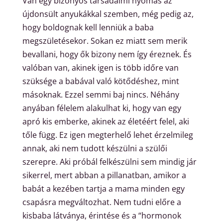
Van egy bizonyos társadalmi nyomás az
újdonsült anyukákkal szemben, még pedig az,
hogy boldognak kell lenniük a baba
megszületésekor. Sokan ez miatt sem merik
bevallani, hogy ők bizony nem így éreznek. És
valóban van, akinek igen is több időre van
szüksége a babával való kötődéshez, mint
másoknak. Ezzel semmi baj nincs. Néhány
anyában félelem alakulhat ki, hogy van egy
apró kis emberke, akinek az életéért felel, aki
tőle függ. Ez igen megterhelő lehet érzelmileg
annak, aki nem tudott készülni a szülői
szerepre. Aki próbál felkészülni sem mindig jár
sikerrel, mert abban a pillanatban, amikor a
babát a kezében tartja a mama minden egy
csapásra megváltozhat. Nem tudni előre a
kisbaba látványa, érintése és a “hormonok