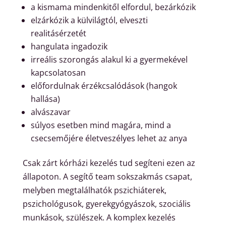
a kismama mindenkitől elfordul, bezárkózik
elzárkózik a külvilágtól, elveszti
realitásérzetét
hangulata ingadozik
irreális szorongás alakul ki a gyermekével
kapcsolatosan
előfordulnak érzékcsalódások (hangok
hallása)
alvászavar
súlyos esetben mind magára, mind a
csecsemőjére életveszélyes lehet az anya
Csak zárt kórházi kezelés tud segíteni ezen az
állapoton. A segítő team sokszakmás csapat,
melyben megtalálhatók pszichiáterek,
pszichológusok, gyerekgyógyászok, szociális
munkások, szülészek. A komplex kezelés