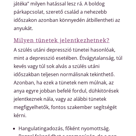
játéka” milyen hatással lesz rá. A boldog
párkapcsolat, szerető család a nehezebb
időszakon azonban könnyedén átbillentheti az
anyukát.
Milyen tünetek jelentkezhetnek?
A szülés utáni depresszió tünetei hasonlóak,
mint a depresszió esetében. Étvágytalanság, túl
kevés vagy túl sok alvás a szülés utáni
időszakban teljesen normálisnak tekinthető.
Azonban, ha ezek a tünetek nem múlnak, az
anya egyre jobban befelé fordul, dühkitörések
jelentkeznek nála, vagy az alábbi tünetek
megfigyelhetők, fontos szakember segítségét
kérni.
Hangulatingadozás, főként nyomottság.