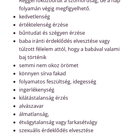
Reggel fokozódhat a szomorúság, de a nap
folyamán végig megfigyelhető.
kedvetlenség
értéktelenség érzése
bűntudat és szégyen érzése
baba iránti érdeklődés elvesztése vagy
túlzott félelem attól, hogy a babával valami
baj történik
semmi nem okoz örömet
könnyen sírva fakad
folyamatos feszültség, idegesség
ingerlékenység
kilátástalanság érzés
alvászavar
álmatlanság,
étvágytalanság vagy farkasétvágy
szexuális érdeklődés elvesztése