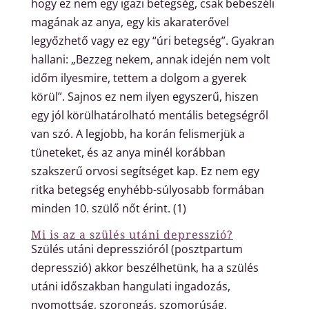
hogy ez nem egy igazi betegség, csak bebeszéli
magának az anya, egy kis akaraterővel
legyőzhető vagy ez egy “úri betegség”. Gyakran
hallani: „Bezzeg nekem, annak idején nem volt
időm ilyesmire, tettem a dolgom a gyerek
körül”. Sajnos ez nem ilyen egyszerű, hiszen
egy jól körülhatárolható mentális betegségről
van szó. A legjobb, ha korán felismerjük a
tüneteket, és az anya minél korábban
szakszerű orvosi segítséget kap. Ez nem egy
ritka betegség enyhébb-súlyosabb formában
minden 10. szülő nőt érint. (1)
Mi is az a szülés utáni depresszió?
Szülés utáni depresszióról (posztpartum
depresszió) akkor beszélhetünk, ha a szülés
utáni időszakban hangulati ingadozás,
nyomottság, szorongás, szomorúság,