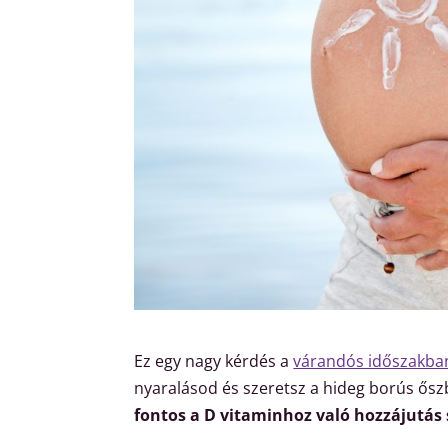
Ez egy nagy kérdés a
várandós időszakba
nyaralásod és szeretsz a hideg borús ősz
fontos a D vitaminhoz való hozzájutás