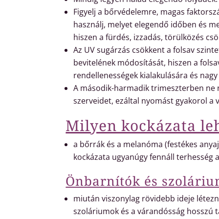
Figyelj a bőrvédelemre, magas faktors
használj, melyet elegendő időben és m
hiszen a fürdés, izzadás, törülközés csö
Az UV sugárzás csökkent a folsav szinte
bevitelének módosítását, hiszen a folsav
rendellenességek kialakulására és nagy
A második-harmadik trimeszterben ne n
szerveidet, ezáltal nyomást gyakorol a 
Milyen kockázata le
a bőrrák és a melanóma (festékes anyaj
kockázata ugyanúgy fennáll terhesség 
Önbarnítók és szoláriu
miután viszonylag rövidebb ideje létezn
szoláriumok és a várandósság hosszú t