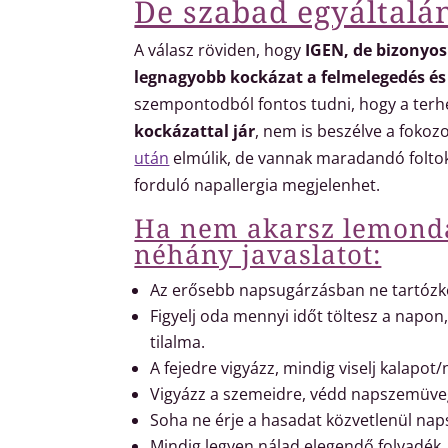
De szabad egyáltalá
A válasz röviden, hogy
IGEN, de bizonyos
legnagyobb kockázat a felmelegedés és
szempontodból fontos tudni, hogy a terhe
kockázattal jár
, nem is beszélve a fokoz
után
elmúlik, de vannak maradandó foltok 
forduló napallergia megjelenhet.
Ha nem akarsz lemondan
néhány javaslatot:
Az erősebb napsugárzásban ne tartózko
Figyelj oda mennyi időt töltesz a napon
tilalma.
A fejedre vigyázz, mindig viselj kalapot
Vigyázz a szemeidre, védd napszemüve
Soha ne érje a hasadat közvetlenül napsu
Mindig legyen nálad elegendő folyadék. 