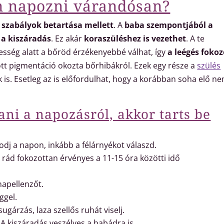
n napozni várandósan?
 szabályok betartása mellett
. A
baba szempontjából a
 a kiszáradás
. Ez akár
koraszüléshez is vezethet
. A te
sség alatt a bőröd érzékenyebbé válhat, így
a leégés fokoz
ott pigmentáció okozta bőrhibákról. Ezek egy része a
szülés
is. Esetleg az is előfordulhat, hogy a korábban soha elő n
i a napozásról, akkor tarts be
dj a napon, inkább a félárnyékot válaszd.
, rád fokozottan érvényes a 11-15 óra közötti idő
/napellenzőt.
ggel.
gárzás, laza szellős ruhát viselj.
A kiszáradás veszélyes a babádra is.