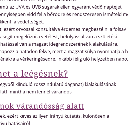
zámú az UVA és UVB sugarak ellen egyaránt védő naptejet
ennyiségben vidd fel a bőrödre és rendszeresen ismételd m
kkenti a védettséget.
t, ezért orvossal konzultálva érdemes megbeszélni a folsav
 segít megelőzni a vetélést, befolyással van a születési
 hatással van a magzat idegrendszerének kialakulására.
apozz a hátadon fekve, mert a magzat súlya nyomhatja a h
vénákra a vérkeringésedre. Inkább félig ülő helyzetben napo
het a leégésnek?
egyből kiinduló rosszindulatú daganat) kialakulásának
alatt, mintha nem lennél várandós
mok várandósság alatt
ek, ezért kevés az ilyen irányú kutatás, különösen a
ávú hatásairól