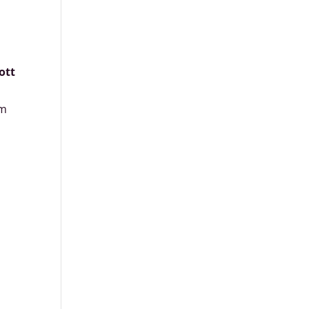
ott
em