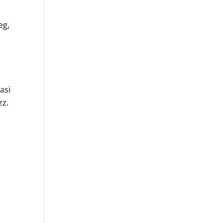
eg,
asi
zz.