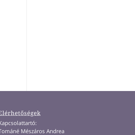
Elérhetőségek
Kapcsolattartó:
Tománé Mészáros Andrea