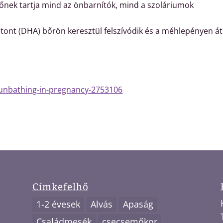
őnek tartja mind az önbarnítók, mind a szoláriumok
tont (DHA) bőrön keresztül felszívódik és a méhlepényen át
sunbathing-in-pregnancy-2753106
Címkefelhő
1-2 évesek
Alvás
Apaság
Családmesék
csecsemőkor