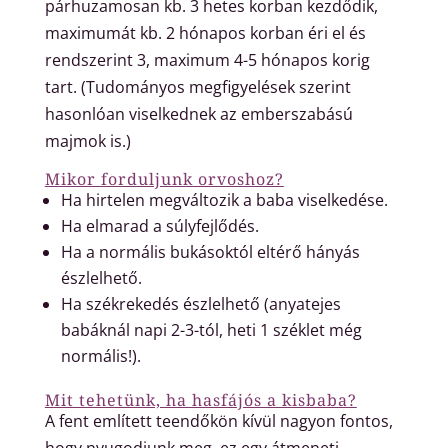
párhuzamosan kb. 3 hetes korban kezdődik,
maximumát kb. 2 hónapos korban éri el és
rendszerint 3, maximum 4-5 hónapos korig
tart. (Tudományos megfigyelések szerint
hasonlóan viselkednek az emberszabású
majmok is.)
Mikor forduljunk orvoshoz?
Ha hirtelen megváltozik a baba viselkedése.
Ha elmarad a súlyfejlődés.
Ha a normális bukásoktól eltérő hányás
észlelhető.
Ha székrekedés észlelhető (anyatejes
babáknál napi 2-3-tól, heti 1 széklet még
normális!).
Mit tehetünk, ha hasfájós a kisbaba?
A fent említett teendőkön kívül nagyon fontos,
hogy nyugodjunk meg, ez egy átmeneti