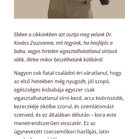
Ebben a cikkünkben azt osztja meg velünk Dr.
Kovács Zsuzsanna, mit tegyünk, ha hasfájós a
baba, vagyis hirtelen vigasztalhatatlanul síróssá
válik, illetve mikor beszélhetünk kólikáról.
Nagyon sok fiatal családot éri váratlanul, hogy
az első hetekben még nyugodt, jól szopó,
egészséges kisbabája egyszer csak
vigasztalhatatlanul sírni kezd, arca kivörösödik,
kezecskéje ökölbe szorul, és szemlátomást
szenved, és ez általában délután – kora este
menetrendszerűen visszatér. Ez az
úgynevezett csecsemőkori hasfájás, latin