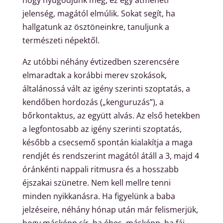
jelenség, magától elmúlik. Sokat segít, ha
hallgatunk az ösztöneinkre, tanuljunk a
természeti népektől.
Az utóbbi néhány évtizedben szerencsére
elmaradtak a korábbi merev szokások,
általánossá vált az igény szerinti szoptatás, a
kendőben hordozás („kenguruzás”), a
bőrkontaktus, az együtt alvás. Az első hetekben
a legfontosabb az igény szerinti szoptatás,
később a csecsemő spontán kialakítja a maga
rendjét és rendszerint magától átáll a 3, majd 4
óránkénti nappali ritmusra és a hosszabb
éjszakai szünetre. Nem kell mellre tenni
minden nyikkanásra. Ha figyelünk a baba
jelzéseire, néhány hónap után már felismerjük,
hogy másképp sír, ha éhes, másképp, ha fáj