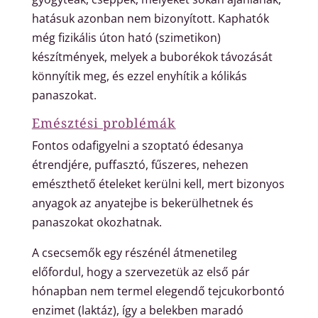
hatásuk azonban nem bizonyított. Kaphatók
még fizikális úton ható (szimetikon)
készítmények, melyek a buborékok távozását
könnyítik meg, és ezzel enyhítik a kólikás
panaszokat.
Emésztési problémák
Fontos odafigyelni a szoptató édesanya
étrendjére, puffasztó, fűszeres, nehezen
emészthető ételeket kerülni kell, mert bizonyos
anyagok az anyatejbe is bekerülhetnek és
panaszokat okozhatnak.
A csecsemők egy részénél átmenetileg
előfordul, hogy a szervezetük az első pár
hónapban nem termel elegendő tejcukorbontó
enzimet (laktáz), így a belekben maradó