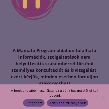
A Mamata Program oldalain található
információk, szolgáltatások nem
helyettesítik szakemberrel történő
személyes konzultációt és kivizsgálást,
ezért kérjük, minden esetben forduljon
szakorvoshoz!
Mamata.hu - Minden jog fenntartva! *
A honlap további használatához a sütik használatát el kell
Honlapkészítés, webdesign
*
XML
fogadni.
Oldaltérkép
Elfogadom
Adatvédelmi irányelvek