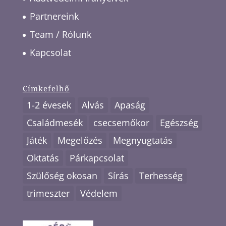
Partnereink
Team / Rólunk
Kapcsolat
Címkefelhő
1-2 évesek
Alvás
Apaság
Családmesék
csecsemőkor
Egészség
Játék
Megelőzés
Megnyugtatás
Oktatás
Párkapcsolat
Szülőség okosan
Sírás
Terhesség
trimeszter
Védelem