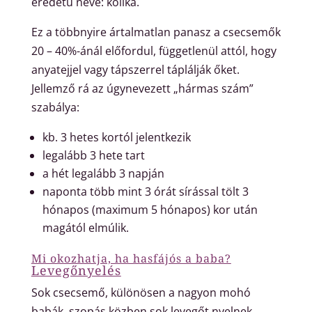
eredetű neve: kólika.
Ez a többnyire ártalmatlan panasz a csecsemők
20 – 40%-ánál előfordul, függetlenül attól, hogy
anyatejjel vagy tápszerrel táplálják őket.
Jellemző rá az úgynevezett „hármas szám”
szabálya:
kb. 3 hetes kortól jelentkezik
legalább 3 hete tart
a hét legalább 3 napján
naponta több mint 3 órát sírással tölt 3
hónapos (maximum 5 hónapos) kor után
magától elmúlik.
Mi okozhatja, ha hasfájós a baba?
Levegőnyelés
Sok csecsemő, különösen a nagyon mohó
babák, szopás közben sok levegőt nyelnek,