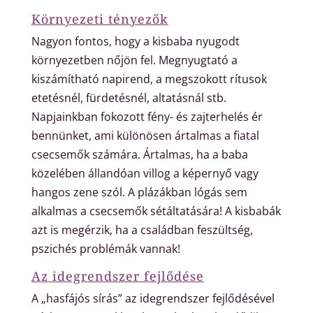
Környezeti tényezők
Nagyon fontos, hogy a kisbaba nyugodt
környezetben nőjön fel. Megnyugtató a
kiszámítható napirend, a megszokott rítusok
etetésnél, fürdetésnél, altatásnál stb.
Napjainkban fokozott fény- és zajterhelés ér
bennünket, ami különösen ártalmas a fiatal
csecsemők számára. Ártalmas, ha a baba
közelében állandóan villog a képernyő vagy
hangos zene szól. A plázákban lógás sem
alkalmas a csecsemők sétáltatására! A kisbabák
azt is megérzik, ha a családban feszültség,
pszichés problémák vannak!
Az idegrendszer fejlődése
A „hasfájós sírás” az idegrendszer fejlődésével