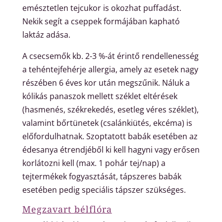
emésztetlen tejcukor is okozhat puffadást.
Nekik segít a cseppek formájában kapható
laktáz adása.
A csecsemők kb. 2-3 %-át érintő rendellenesség
a tehéntejfehérje allergia, amely az esetek nagy
részében 6 éves kor után megszűnik. Náluk a
kólikás panaszok mellett széklet eltérések
(hasmenés, székrekedés, esetleg véres széklet),
valamint bőrtünetek (csalánkiütés, ekcéma) is
előfordulhatnak. Szoptatott babák esetében az
édesanya étrendjéből ki kell hagyni vagy erősen
korlátozni kell (max. 1 pohár tej/nap) a
tejtermékek fogyasztását, tápszeres babák
esetében pedig speciális tápszer szükséges.
Megzavart bélflóra