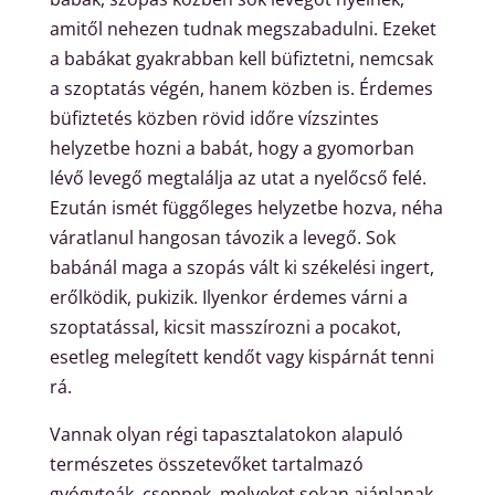
amitől nehezen tudnak megszabadulni. Ezeket
a babákat gyakrabban kell büfiztetni, nemcsak
a szoptatás végén, hanem közben is. Érdemes
büfiztetés közben rövid időre vízszintes
helyzetbe hozni a babát, hogy a gyomorban
lévő levegő megtalálja az utat a nyelőcső felé.
Ezután ismét függőleges helyzetbe hozva, néha
váratlanul hangosan távozik a levegő. Sok
babánál maga a szopás vált ki székelési ingert,
erőlködik, pukizik. Ilyenkor érdemes várni a
szoptatással, kicsit masszírozni a pocakot,
esetleg melegített kendőt vagy kispárnát tenni
rá.
Vannak olyan régi tapasztalatokon alapuló
természetes összetevőket tartalmazó
gyógyteák, cseppek, melyeket sokan ajánlanak,